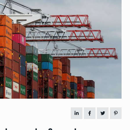
 გამართულ
ზურაბ აზარაშვილი:
ვით…
„სოციალურად დაუცველთა
11
დასაქმების პროგრამაში,…
ᲡᲐᲖᲝᲒᲐᲓᲝᲔᲑᲐ
13/05/2022
ქართველოს
ლი
აბაშის მუნიციპალიტეტი
12
ᲠᲔᲒᲘᲝᲜᲔᲑᲘ
13/05/2022