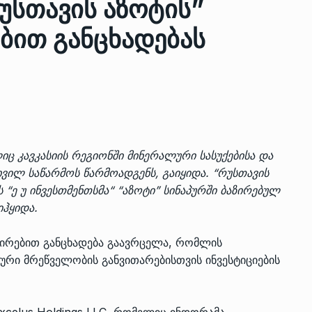
უსთავის აზოტის”
ებით განცხადებას
ზის
მარაგი დღეისათვის გვაქვს
13
ორმა შუა
საკმარისზე მეტი, თუმცა…
ᲔᲙᲝᲜᲝᲛᲘᲙᲐ
13/05/2022
პრემიერ-მინისტრი ირაკლი
ალიაშვილის
ღარიბაშვილი ოზურგეთის
14
იც კავკასიის რეგიონში მინერალური სასუქებისა და
ა
ტექნოპარკში სტარტაპერებს…
ხვილ საწარმოს წარმოადგენს,
გაიყიდა
. “რუსთავის
ᲒᲐᲜᲐᲗᲚᲔᲑᲐ
15/05/2022
 “ე უ ინვესთმენთსმა“ “აზოტი” სინაპურში ბაზირებულ
ჰყიდა.
პრემიერ-მინისტრმა ირაკლი
ალიაშვილის
ღარიბაშვილმა ახლად
15
ვშირებით განცხადება გაავრცელა, რომლის
ა
რეაბილიტირებული ოზურგეთი
რი მრეწველობის განვითარებისთვის ინვესტიციების
ᲒᲐᲜᲐᲗᲚᲔᲑᲐ
15/05/2022
xcelus Holdings LLC, რომელიც ინდორამა