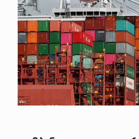
ოთარ შამუგია ბაქოში
6
მინისტერიალზე სიტყ
ᲔᲙᲝᲜᲝᲛᲘᲙᲐ
10/05/2022
გოგიტა თოდრაძე სა
სტატისტიკის ეროვნუ
7
სამსახურის…