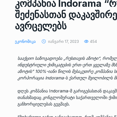
კომპანია Indorama “რ
ᲔᲙᲝᲜᲝᲛᲘᲙᲐ
10/05/2022
შეძენასთან დაკავშირ
საქართველოს რკინიგ
ავრცელებს
გენერალურმა დირექტ
8
დერეფნის…
ᲔᲙᲝᲜᲝᲛᲘᲙᲐ
11/05/2022
Ეკონომიკა
Იანვარი 17, 2023
454
თბილისის ზაქარია ფ
სააქციო საზოგადოება „რუსთავის აზოტი“, რომელ
სახელობის ოპერისა დ
9
ინდუსტრიული ქიმიკატების ერთ-ერთ ყველაზე მს
ბალეტის…
აზოტის” 100%-იანი წილის მესაკუთრე კომპანია სს
ᲙᲣᲚᲢᲣᲠᲐ
13/05/2022
კორპორაცია Indorama-ს ქართულ შვილობილს მი
თბილისის ზაქარია ფ
დღეს კომპანია Indorama-მ გარიგებასთან დაკა
სახელობის ოპერისა დ
10
თანახმადაც კონგლომერატი საქართველოში ქიმიუ
ბალეტის…
განხორციელებას გეგმავს.
ᲙᲣᲚᲢᲣᲠᲐ
13/05/2022
“მოხარული ვართ განვაცხადოთ, რომ კომპანია E