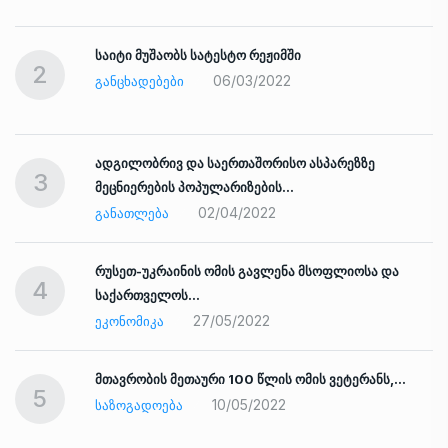
საიტი მუშაობს სატესტო რეჟიმში
2
06/03/2022
ᲒᲐᲜᲪᲮᲐᲓᲔᲑᲔᲑᲘ
ადგილობრივ და საერთაშორისო ასპარეზზე
3
მეცნიერების პოპულარიზების…
02/04/2022
ᲒᲐᲜᲐᲗᲚᲔᲑᲐ
რუსეთ-უკრაინის ომის გავლენა მსოფლიოსა და
4
საქართველოს…
27/05/2022
ᲔᲙᲝᲜᲝᲛᲘᲙᲐ
ად
მთავრობის მეთაური 100 წლის ომის ვეტერანს,…
5
10/05/2022
ᲡᲐᲖᲝᲒᲐᲓᲝᲔᲑᲐ