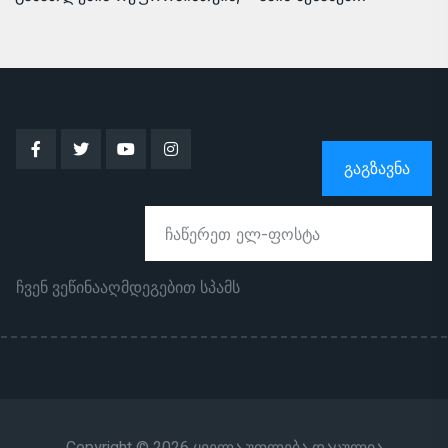
ᲒᲐᲒᲖᲐᲕᲜᲐ
ჩვენ ვეწინააღმდეგებით სპამს