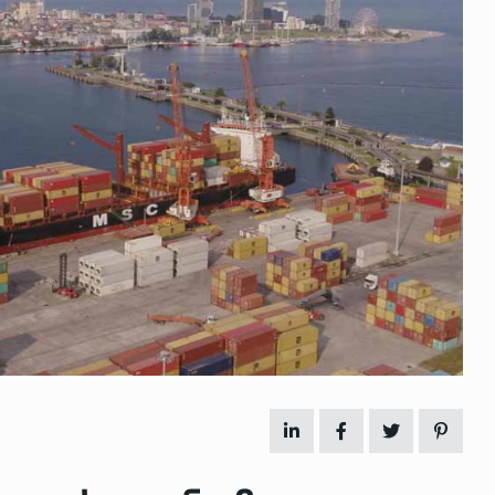
 გამართულ
ზურაბ აზარაშვილი:
ვით…
„სოციალურად დაუცველთა
11
დასაქმების პროგრამაში,…
ᲡᲐᲖᲝᲒᲐᲓᲝᲔᲑᲐ
13/05/2022
ქართველოს
ლი
აბაშის მუნიციპალიტეტი
12
ᲠᲔᲒᲘᲝᲜᲔᲑᲘ
13/05/2022