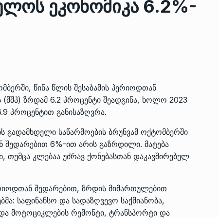
ელოს ეკონომიკა 6.2%-
ზის
მარაგი დღეისათვის გვაქვს
13
ორმა შუა
საკმარისზე მეტი, თუმცა…
ᲔᲙᲝᲜᲝᲛᲘᲙᲐ
13/05/2022
ომბერში, წინა წლის შესაბამის პერიოდთან
პრემიერ-მინისტრი ირაკლი
(მშპ) ზრდამ 6.2 პროცენტი შეადგინა, ხოლო 2023
ალიაშვილის
ღარიბაშვილი ოზურგეთის
14
.9 პროცენტით განისაზღვრა.
ა
ტექნოპარკში სტარტაპერებს…
ᲒᲐᲜᲐᲗᲚᲔᲑᲐ
15/05/2022
-ის გადამხდელი საწარმოების ბრუნვამ ოქტომბერში
ან შედარებით 6%-ით არის გაზრდილი. მატება
პრემიერ-მინისტრმა ირაკლი
ი, თუმცა კლებაა უძრავ ქონებასთან დაკავშირებულ
ალიაშვილის
ღარიბაშვილმა ახლად
15
ა
რეაბილიტირებული ოზურგეთი
პერიოდთან შედარებით, ზრდის მიმართულებით
ᲒᲐᲜᲐᲗᲚᲔᲑᲐ
15/05/2022
ბმა: საფინანსო და სადაზღვევო საქმიანობა,
 და მოტოციკლების რემონტი, ტრანსპორტი და