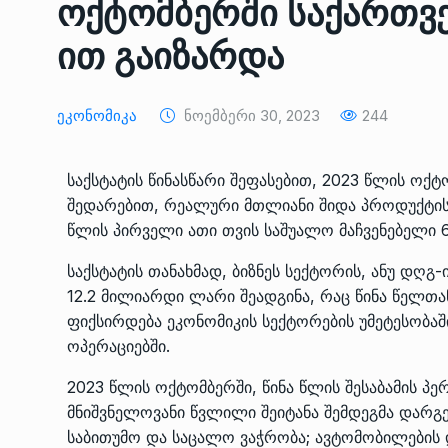
ოქტომბერში საქართვ
ᲔᲙᲝᲜᲝᲛᲘᲙᲐ
10/05/2022
ით გაიზარდა
საქართველოს რკინიგ
გენერალურმა დირექტ
8
Ეკონომიკა
Ნოემბერი 30, 2023
244
დერეფნის…
ᲔᲙᲝᲜᲝᲛᲘᲙᲐ
11/05/2022
საქსტატის წინასწარი შეფასებით, 2023 წლის ოქტ
შედარებით, რეალური მთლიანი შიდა პროდუქტის 
თბილისის ზაქარია ფ
წლის პირველი ათი თვის საშუალო მაჩვენებელი 6
სახელობის ოპერისა დ
9
ბალეტის…
საქსტატის თანახმად, ბიზნეს სექტორის, ანუ დღგ
ᲙᲣᲚᲢᲣᲠᲐ
13/05/2022
12.2 მილიარდი ლარი შეადგინა, რაც წინა წელთ
ფიქსირდება ეკონომიკის სექტორების უმეტესობაშ
თბილისის ზაქარია ფ
ოპერაციებში.
სახელობის ოპერისა დ
10
ბალეტის…
2023 წლის ოქტომბერში, წინა წლის შესაბამის 
მნიშვნელოვანი წვლილი შეიტანა შემდეგმა დარგე
ᲙᲣᲚᲢᲣᲠᲐ
13/05/2022
საბითუმო და საცალო ვაჭრობა; ავტომობილების