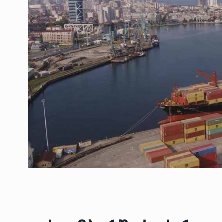
ოთარ შამუგია ბაქოში
6
მინისტერიალზე სიტყ
ᲔᲙᲝᲜᲝᲛᲘᲙᲐ
10/05/2022
გოგიტა თოდრაძე სა
სტატისტიკის ეროვნუ
7
სამსახურის…