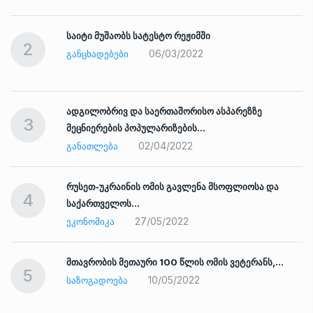
საიტი მუშაობს სატესტო რეჟიმში
2
06/03/2022
ᲒᲐᲜᲪᲮᲐᲓᲔᲑᲔᲑᲘ
ადგილობრივ და საერთაშორისო ასპარეზზე
3
მეცნიერების პოპულარიზების…
02/04/2022
ᲒᲐᲜᲐᲗᲚᲔᲑᲐ
რუსეთ-უკრაინის ომის გავლენა მსოფლიოსა და
4
საქართველოს…
27/05/2022
ᲔᲙᲝᲜᲝᲛᲘᲙᲐ
ად
მთავრობის მეთაური 100 წლის ომის ვეტერანს,…
5
10/05/2022
ᲡᲐᲖᲝᲒᲐᲓᲝᲔᲑᲐ