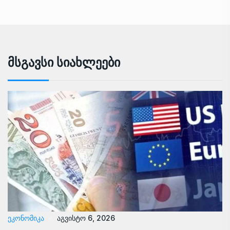
Მსგავსი Სიახლეები
ᲔᲙᲝᲜᲝᲛᲘᲙᲐ
აგვისტო 6, 2026