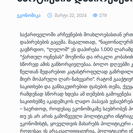
ᲔᲙᲝᲜᲝᲛᲘᲙᲐ
10/05/2022
Ეკონომიკა
Მარტი 22, 2024
279
საქართველოს რკინიგ
გენერალურმა დირექტ
8
საქართველოში არჩევნების მოახლოებასთან ერთ
დერეფნის…
დაპირებების გაცემა. მაგალითად, “ნაციონალურმ
ᲔᲙᲝᲜᲝᲛᲘᲙᲐ
11/05/2022
გავზრდიო, “ლელომ” ეს დაპირება 1.000 ლარამდე 
“ქართულ ოცნებას” მოეწონა და ირაკლი კობახი
თბილისის ზაქარია ფ
სწორედ ამის განხორციელებაა. ბოლო დღეებში კი
სახელობის ოპერისა დ
9
წელთან შედარებით კატასტროფულად გაზრდილი ფ
ბალეტის…
მიერ მოპარული ლარ-ნახევარი”. რატომ გააქტიუ
ᲙᲣᲚᲢᲣᲠᲐ
13/05/2022
საკითხები და განსაკუთრებით ფასების თემა, ქვეყ
რამდენად სწორად ხდება ამ თემების გამოყენება
საკითხებზე აკადემიკოს ლადო პაპავას ვესაუბრებ
თბილისის ზაქარია ფ
სახელობის ოპერისა დ
– საერთოდ, როდესაც ეკონომიკაზე საუბრობენ პ
10
ბალეტის…
თუ ეს არ არის გამოწვეული პოლიტიკური ინტრიგე
ეკონომისტს, ყოველთვის მახარებს პოლიტიკური პ
ᲙᲣᲚᲢᲣᲠᲐ
13/05/2022
როდესაც ეს არაკვალიფიციურია, პოლიტიკური ი