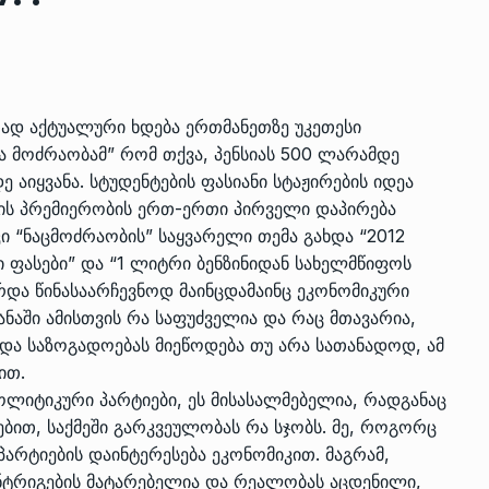
ზის
მარაგი დღეისათვის გვაქვს
13
ორმა შუა
საკმარისზე მეტი, თუმცა…
ად აქტუალური ხდება ერთმანეთზე უკეთესი
ᲔᲙᲝᲜᲝᲛᲘᲙᲐ
13/05/2022
ა მოძრაობამ” რომ თქვა, პენსიას 500 ლარამდე
აიყვანა. სტუდენტების ფასიანი სტაჟირების იდეა
პრემიერ-მინისტრი ირაკლი
ძის პრემიერობის ერთ-ერთი პირველი დაპირება
ალიაშვილის
ღარიბაშვილი ოზურგეთის
14
 “ნაცმოძრაობის” საყვარელი თემა გახდა “2012
ა
ტექნოპარკში სტარტაპერებს…
ასები” და “1 ლიტრი ბენზინიდან სახელმწიფოს
ᲒᲐᲜᲐᲗᲚᲔᲑᲐ
15/05/2022
რდა წინასაარჩევნოდ მაინცდამაინც ეკონომიკური
ანაში ამისთვის რა საფუძველია და რაც მთავარია,
 და საზოგადოებას მიეწოდება თუ არა სათანადოდ, ამ
პრემიერ-მინისტრმა ირაკლი
ით.
ალიაშვილის
ღარიბაშვილმა ახლად
15
ა
რეაბილიტირებული ოზურგეთი
ოლიტიკური პარტიები, ეს მისასალმებელია, რადგანაც
ბით, საქმეში გარკვეულობას რა სჯობს. მე, როგორც
ᲒᲐᲜᲐᲗᲚᲔᲑᲐ
15/05/2022
არტიების დაინტერესება ეკონომიკით. მაგრამ,
ნტრიგების მატარებელია და რეალობას აცდენილი,