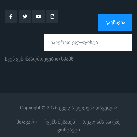
ᲒᲐᲒᲖᲐᲕᲜᲐ
ჩვენ ვეწინააღმდეგებით სპამს
Copyright © 2026 ყველა უფლება დაცულია
მთავარი
ჩვენს შესახებ
რეკლამა საიტზე
კონტაქტი