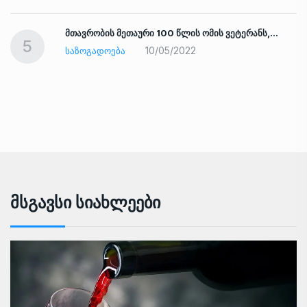
ად
მთავრობის მეთაური 100 წლის ომის ვეტერანს,…
5
10/05/2022
ᲡᲐᲖᲝᲒᲐᲓᲝᲔᲑᲐ
Მსგავსი Სიახლეები