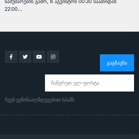
სამუშაოების გამო, 8 აგვისტოს 00:30 საათიდან
22:00…
ᲒᲐᲒᲖᲐᲕᲜᲐ
ჩვენ ვეწინააღმდეგებით სპამს