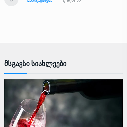
10/05/2022
ᲡᲐᲖᲝᲒᲐᲓᲝᲔᲑᲐ
Მსგავსი Სიახლეები