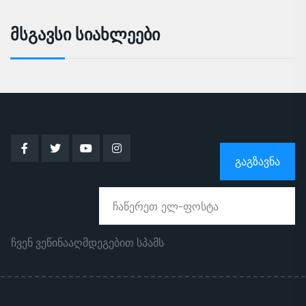
Მსგავსი Სიახლეები
ᲒᲐᲒᲖᲐᲕᲜᲐ
ჩვენ ვეწინააღმდეგებით სპამს