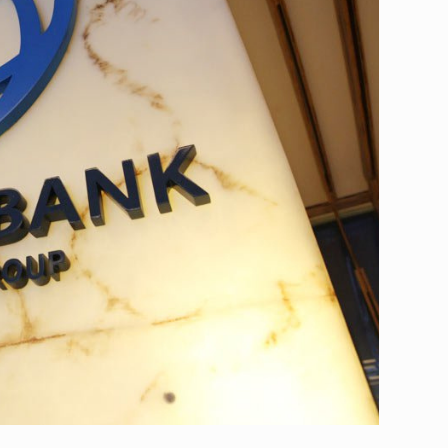
 გამართულ
ზურაბ აზარაშვილი:
ვით…
„სოციალურად დაუცველთა
11
დასაქმების პროგრამაში,…
ᲡᲐᲖᲝᲒᲐᲓᲝᲔᲑᲐ
13/05/2022
ქართველოს
ლი
აბაშის მუნიციპალიტეტი
12
ᲠᲔᲒᲘᲝᲜᲔᲑᲘ
13/05/2022