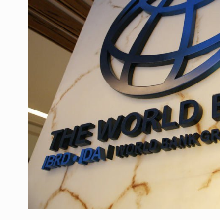
ოთარ შამუგია ბაქოში
6
მინისტერიალზე სიტყ
ᲔᲙᲝᲜᲝᲛᲘᲙᲐ
10/05/2022
გოგიტა თოდრაძე სა
სტატისტიკის ეროვნუ
7
სამსახურის…