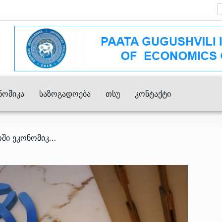
ნომიკა
Საზოგადოება
Თსუ
Კონტაქტი
/ 2023 წელს საქართველოში ეკონომიკური ზრდა, სავარაუდოდ, 4.2%-მდე შენელდება – მსოფლიო ბანკი