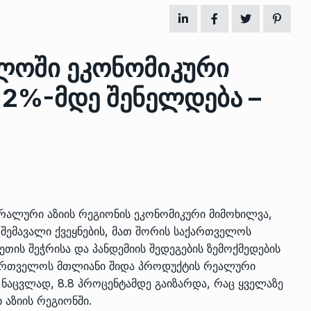
ზის
მარაგი დღეისათვის გვაქვს
ლოში ეკონომიკური
13
ორმა შუა
საკმარისზე მეტი, თუმცა…
.2%-მდე შენელდება –
ᲔᲙᲝᲜᲝᲛᲘᲙᲐ
13/05/2022
პრემიერ-მინისტრი ირაკლი
ალიაშვილის
ღარიბაშვილი ოზურგეთის
14
ა
ტექნოპარკში სტარტაპერებს…
ᲒᲐᲜᲐᲗᲚᲔᲑᲐ
15/05/2022
ტრალური აზიის რეგიონის ეკონომიკური მიმოხილვა,
პრემიერ-მინისტრმა ირაკლი
შემავალი ქვეყნების, მათ შორის საქართველოს
ალიაშვილის
ღარიბაშვილმა ახლად
15
თის შეჭრისა და პანდემიის შედეგების ზემოქმედების
ა
რეაბილიტირებული ოზურგეთი
აქართველოს მთლიანი შიდა პროდუქტის რეალური
ᲒᲐᲜᲐᲗᲚᲔᲑᲐ
15/05/2022
აცვლად, 8.8 პროცენტამდე გაიზარდა, რაც ყველაზე
აზიის რეგიონში.