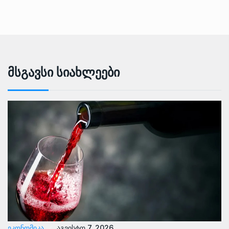
Მსგავსი Სიახლეები
ᲔᲙᲝᲜᲝᲛᲘᲙᲐ
აგვისტო 7, 2026