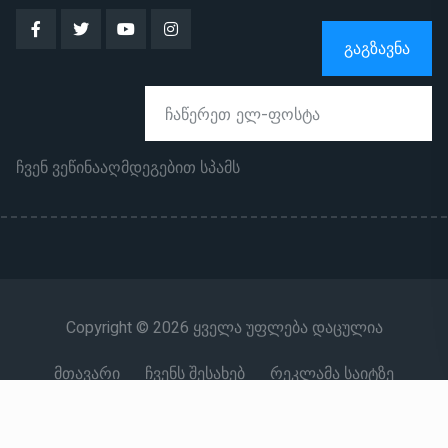
ᲒᲐᲒᲖᲐᲕᲜᲐ
ჩვენ ვეწინააღმდეგებით სპამს
Copyright © 2026 ყველა უფლება დაცულია
მთავარი
ჩვენს შესახებ
რეკლამა საიტზე
კონტაქტი