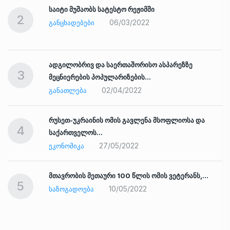
საიტი მუშაობს სატესტო რეჟიმში
2
06/03/2022
ᲒᲐᲜᲪᲮᲐᲓᲔᲑᲔᲑᲘ
ადგილობრივ და საერთაშორისო ასპარეზზე
3
მეცნიერების პოპულარიზების…
02/04/2022
ᲒᲐᲜᲐᲗᲚᲔᲑᲐ
რუსეთ-უკრაინის ომის გავლენა მსოფლიოსა და
4
საქართველოს…
27/05/2022
ᲔᲙᲝᲜᲝᲛᲘᲙᲐ
ად
მთავრობის მეთაური 100 წლის ომის ვეტერანს,…
5
10/05/2022
ᲡᲐᲖᲝᲒᲐᲓᲝᲔᲑᲐ