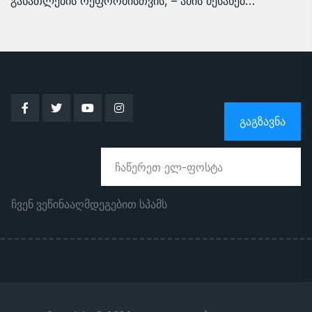
განათლების რეფორმისთვის, – ამის შესახებ…
ᲒᲐᲒᲖᲐᲕᲜᲐ
ჩვენ ვეწინააღმდეგებით სპამს