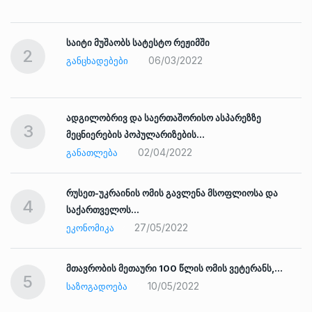
საიტი მუშაობს სატესტო რეჟიმში
2
06/03/2022
ᲒᲐᲜᲪᲮᲐᲓᲔᲑᲔᲑᲘ
ადგილობრივ და საერთაშორისო ასპარეზზე
3
მეცნიერების პოპულარიზების…
02/04/2022
ᲒᲐᲜᲐᲗᲚᲔᲑᲐ
რუსეთ-უკრაინის ომის გავლენა მსოფლიოსა და
4
საქართველოს…
27/05/2022
ᲔᲙᲝᲜᲝᲛᲘᲙᲐ
ად
მთავრობის მეთაური 100 წლის ომის ვეტერანს,…
5
10/05/2022
ᲡᲐᲖᲝᲒᲐᲓᲝᲔᲑᲐ