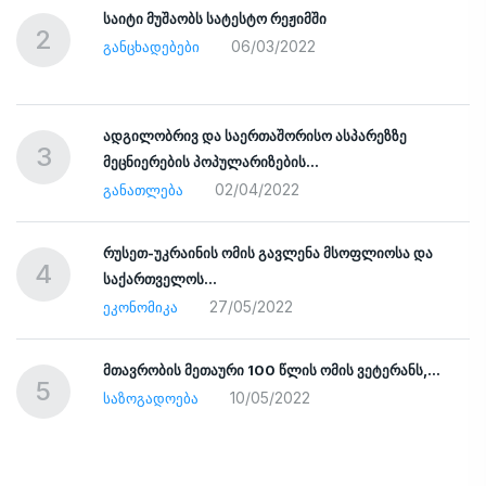
საიტი მუშაობს სატესტო რეჟიმში
2
06/03/2022
ᲒᲐᲜᲪᲮᲐᲓᲔᲑᲔᲑᲘ
ადგილობრივ და საერთაშორისო ასპარეზზე
3
მეცნიერების პოპულარიზების…
02/04/2022
ᲒᲐᲜᲐᲗᲚᲔᲑᲐ
რუსეთ-უკრაინის ომის გავლენა მსოფლიოსა და
4
საქართველოს…
27/05/2022
ᲔᲙᲝᲜᲝᲛᲘᲙᲐ
ად
მთავრობის მეთაური 100 წლის ომის ვეტერანს,…
5
10/05/2022
ᲡᲐᲖᲝᲒᲐᲓᲝᲔᲑᲐ