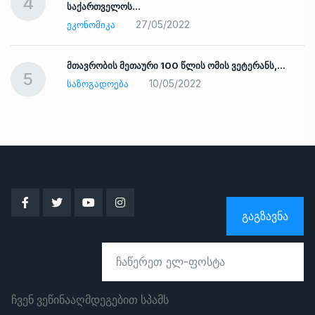
4
საქართველოს…
27/05/2022
ᲔᲙᲝᲜᲝᲛᲘᲙᲐ
ად
მთავრობის მეთაური 100 წლის ომის ვეტერანს,…
5
10/05/2022
ᲡᲐᲖᲝᲒᲐᲓᲝᲔᲑᲐ
ᲒᲐᲒᲖᲐᲕᲜᲐ
ჩვენ ვეწინააღმდეგებით სპამს