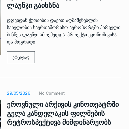
ზის
მარაგი დღეისათვის გვაქვს
ლაუნჯი გაიხსნა
13
ორმა შუა
საკმარისზე მეტი, თუმცა…
ᲔᲙᲝᲜᲝᲛᲘᲙᲐ
13/05/2022
დღეიდან ქუთაისის დავით აღმაშენებლის
სახელობის საერთაშორისო აეროპორტში პირველი
პრემიერ-მინისტრი ირაკლი
ბიზნეს ლაუნჯი ამოქმედდა. პროექტი ეკონომიკისა
ალიაშვილის
ღარიბაშვილი ოზურგეთის
და მდგრადი
14
ა
ტექნოპარკში სტარტაპერებს…
ᲒᲐᲜᲐᲗᲚᲔᲑᲐ
15/05/2022
ვრცლად
პრემიერ-მინისტრმა ირაკლი
ალიაშვილის
ღარიბაშვილმა ახლად
15
ა
რეაბილიტირებული ოზურგეთი
29/05/2026
No Comment
ᲒᲐᲜᲐᲗᲚᲔᲑᲐ
15/05/2022
ეროვნული არქივის კინოთეატრში
გელა კანდელაკის ფილმების
რეტროსპექტივა მიმდინარეობს