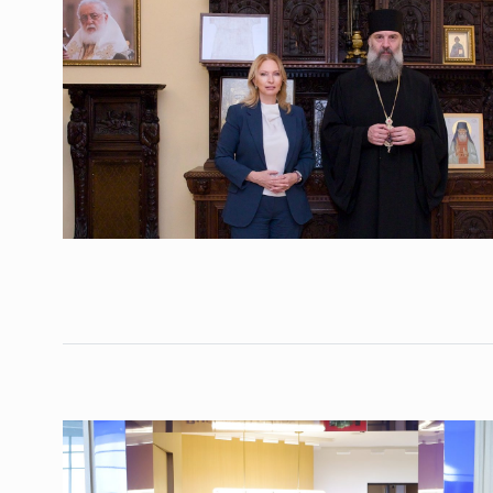
ოთარ შამუგია ბაქოში
6
მინისტერიალზე სიტყ
ᲔᲙᲝᲜᲝᲛᲘᲙᲐ
10/05/2022
გოგიტა თოდრაძე სა
სტატისტიკის ეროვნუ
7
სამსახურის…
ᲔᲙᲝᲜᲝᲛᲘᲙᲐ
10/05/2022