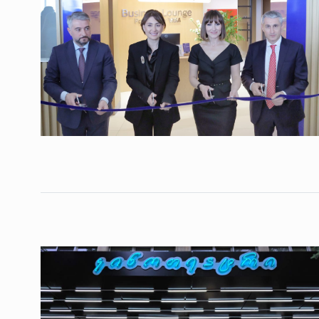
საქართველოს რკინიგ
გენერალურმა დირექტ
8
დერეფნის…
ᲔᲙᲝᲜᲝᲛᲘᲙᲐ
11/05/2022
თბილისის ზაქარია ფ
სახელობის ოპერისა დ
9
ბალეტის…
ᲙᲣᲚᲢᲣᲠᲐ
13/05/2022
თბილისის ზაქარია ფ
სახელობის ოპერისა დ
10
ბალეტის…
ᲙᲣᲚᲢᲣᲠᲐ
13/05/2022