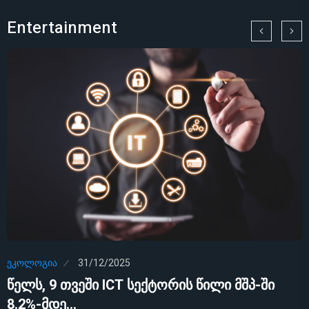
Entertainment
ᲔᲙᲝᲚᲝᲒᲘᲐ
31/12/2025
წელს, 9 თვეში ICT სექტორის წილი მშპ-ში
8.2%-მდე…