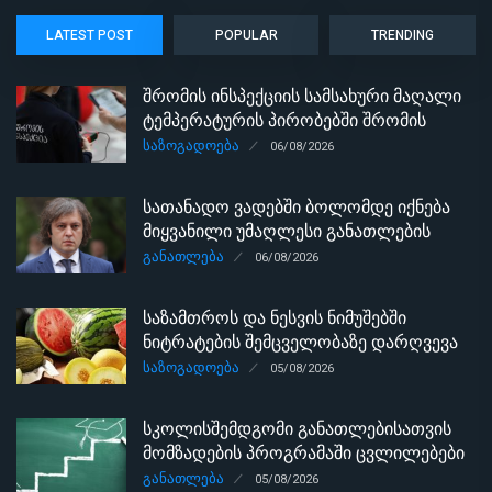
LATEST POST
POPULAR
TRENDING
შრომის ინსპექციის სამსახური მაღალი
ტემპერატურის პირობებში შრომის
უსაფრთხოების ნორმების
ᲡᲐᲖᲝᲒᲐᲓᲝᲔᲑᲐ
06/08/2026
მონიტორინგს მთელი ქვეყნის
მასშტაბით ახორციელებს
სათანადო ვადებში ბოლომდე იქნება
მიყვანილი უმაღლესი განათლების
რეფორმა - ირაკლი კობახიძე
ᲒᲐᲜᲐᲗᲚᲔᲑᲐ
06/08/2026
საზამთროს და ნესვის ნიმუშებში
ნიტრატების შემცველობაზე დარღვევა
არ გამოვლინდა
ᲡᲐᲖᲝᲒᲐᲓᲝᲔᲑᲐ
05/08/2026
სკოლისშემდგომი განათლებისათვის
მომზადების პროგრამაში ცვლილებები
შევიდა - ბრძანება
ᲒᲐᲜᲐᲗᲚᲔᲑᲐ
05/08/2026