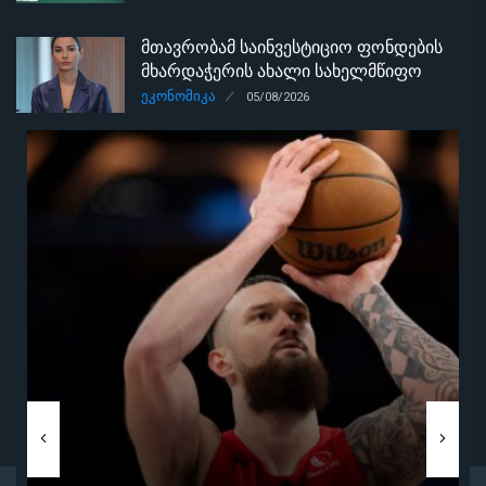
მთავრობამ საინვესტიციო ფონდების
მხარდაჭერის ახალი სახელმწიფო
პროგრამა დაამტკიცა
ᲔᲙᲝᲜᲝᲛᲘᲙᲐ
05/08/2026