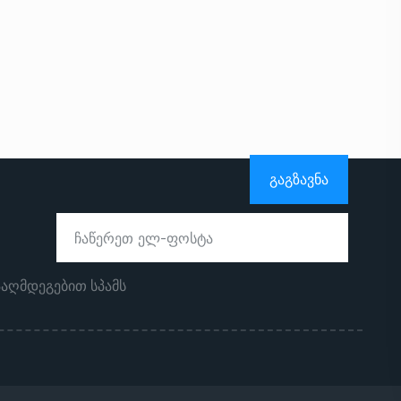
ᲒᲐᲒᲖᲐᲕᲜᲐ
ააღმდეგებით სპამს