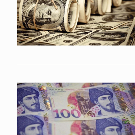
ოთარ შამუგია ბაქოში
6
მინისტერიალზე სიტყ
ᲔᲙᲝᲜᲝᲛᲘᲙᲐ
10/05/2022
გოგიტა თოდრაძე სა
სტატისტიკის ეროვნუ
7
სამსახურის…
ᲔᲙᲝᲜᲝᲛᲘᲙᲐ
10/05/2022