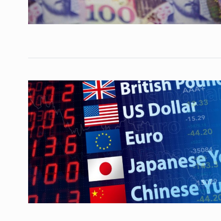
საქართველოს რკინიგ
გენერალურმა დირექტ
8
დერეფნის…
ᲔᲙᲝᲜᲝᲛᲘᲙᲐ
11/05/2022
თბილისის ზაქარია ფ
სახელობის ოპერისა დ
9
ბალეტის…
ᲙᲣᲚᲢᲣᲠᲐ
13/05/2022
თბილისის ზაქარია ფ
სახელობის ოპერისა დ
10
ბალეტის…
ᲙᲣᲚᲢᲣᲠᲐ
13/05/2022