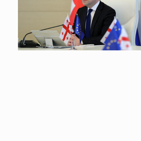
ოთარ შამუგია ბაქოში
6
მინისტერიალზე სიტყ
ᲔᲙᲝᲜᲝᲛᲘᲙᲐ
10/05/2022
გოგიტა თოდრაძე სა
სტატისტიკის ეროვნუ
7
სამსახურის…
ᲔᲙᲝᲜᲝᲛᲘᲙᲐ
10/05/2022