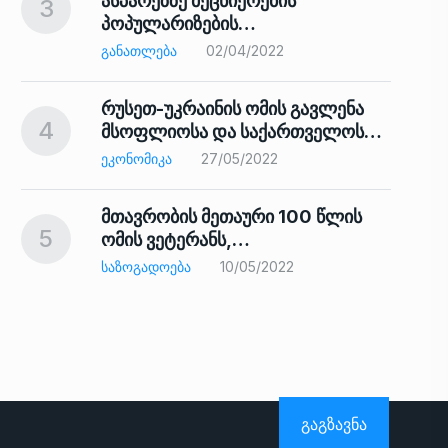
ასპარეზზე მეცნიერების
3
პოპულარიზების…
8
ᲒᲐᲜᲐᲗᲚᲔᲑᲐ
02/04/2022
რუსეთ-უკრაინის ომის გავლენა
4
მსოფლიოსა და საქართველოს…
9
ᲔᲙᲝᲜᲝᲛᲘᲙᲐ
27/05/2022
მთავრობის მეთაური 100 წლის
5
ომის ვეტერანს,…
ᲡᲐᲖᲝᲒᲐᲓᲝᲔᲑᲐ
10/05/2022
ს…
10
ᲒᲐᲒᲖᲐᲕᲜᲐ