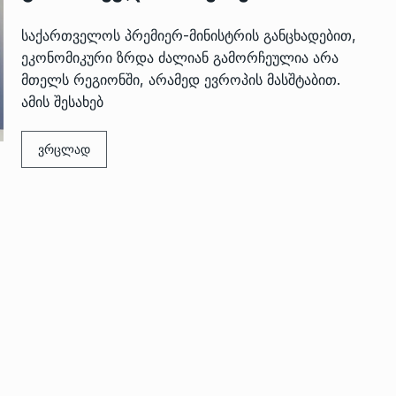
საქართველოს პრემიერ-მინისტრის განცხადებით,
ეკონომიკური ზრდა ძალიან გამორჩეულია არა
მთელს რეგიონში, არამედ ევროპის მასშტაბით.
ამის შესახებ
ვრცლად
 გამართულ
ზურაბ აზარაშვილი:
ვით…
„სოციალურად დაუცველთა
11
დასაქმების პროგრამაში,…
ᲡᲐᲖᲝᲒᲐᲓᲝᲔᲑᲐ
13/05/2022
ქართველოს
ლი
აბაშის მუნიციპალიტეტი
12
ᲠᲔᲒᲘᲝᲜᲔᲑᲘ
13/05/2022