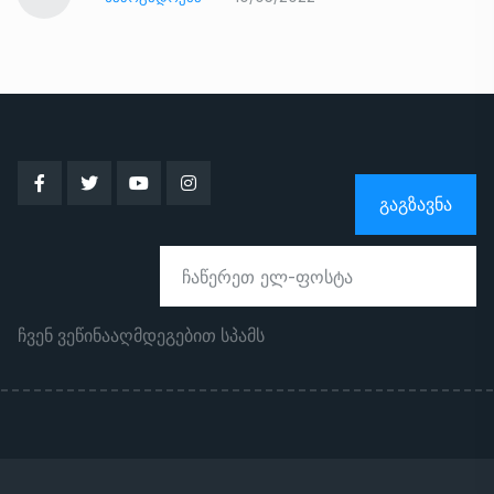
ᲒᲐᲒᲖᲐᲕᲜᲐ
ჩვენ ვეწინააღმდეგებით სპამს