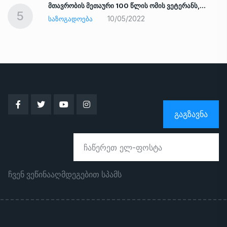
ად
მთავრობის მეთაური 100 წლის ომის ვეტერანს,…
5
10/05/2022
ᲡᲐᲖᲝᲒᲐᲓᲝᲔᲑᲐ
ᲒᲐᲒᲖᲐᲕᲜᲐ
ჩვენ ვეწინააღმდეგებით სპამს