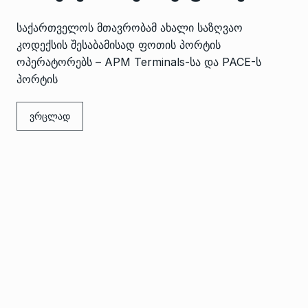
საქართველოს მთავრობამ ახალი საზღვაო
კოდექსის შესაბამისად ფოთის პორტის
ოპერატორებს – APM Terminals-სა და PACE-ს
პორტის
ვრცლად
 გამართულ
ზურაბ აზარაშვილი:
ვით…
„სოციალურად დაუცველთა
11
დასაქმების პროგრამაში,…
ᲡᲐᲖᲝᲒᲐᲓᲝᲔᲑᲐ
13/05/2022
ქართველოს
ლი
აბაშის მუნიციპალიტეტი
12
ᲠᲔᲒᲘᲝᲜᲔᲑᲘ
13/05/2022