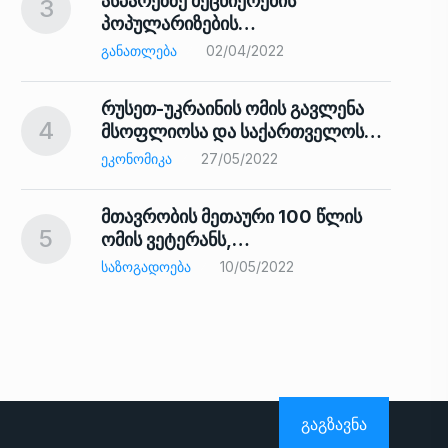
ასპარეზზე მეცნიერების
3
პოპულარიზების…
8
ᲒᲐᲜᲐᲗᲚᲔᲑᲐ
02/04/2022
რუსეთ-უკრაინის ომის გავლენა
4
მსოფლიოსა და საქართველოს…
9
ᲔᲙᲝᲜᲝᲛᲘᲙᲐ
27/05/2022
მთავრობის მეთაური 100 წლის
5
ომის ვეტერანს,…
ᲡᲐᲖᲝᲒᲐᲓᲝᲔᲑᲐ
10/05/2022
ს…
10
ᲒᲐᲒᲖᲐᲕᲜᲐ