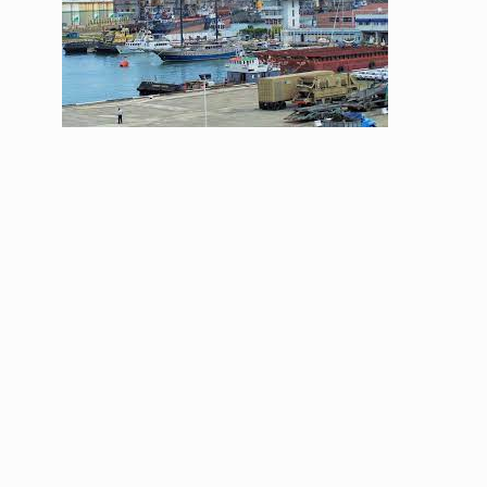
ოთარ შამუგია ბაქოში
6
მინისტერიალზე სიტყ
ᲔᲙᲝᲜᲝᲛᲘᲙᲐ
10/05/2022
გოგიტა თოდრაძე სა
სტატისტიკის ეროვნუ
7
სამსახურის…
ᲔᲙᲝᲜᲝᲛᲘᲙᲐ
10/05/2022