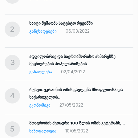
საიტი მუშაობს სატესტო რეჟიმში
2
06/03/2022
ᲒᲐᲜᲪᲮᲐᲓᲔᲑᲔᲑᲘ
ადგილობრივ და საერთაშორისო ასპარეზზე
3
მეცნიერების პოპულარიზების…
02/04/2022
ᲒᲐᲜᲐᲗᲚᲔᲑᲐ
რუსეთ-უკრაინის ომის გავლენა მსოფლიოსა და
4
საქართველოს…
27/05/2022
ᲔᲙᲝᲜᲝᲛᲘᲙᲐ
ად
მთავრობის მეთაური 100 წლის ომის ვეტერანს,…
5
10/05/2022
ᲡᲐᲖᲝᲒᲐᲓᲝᲔᲑᲐ