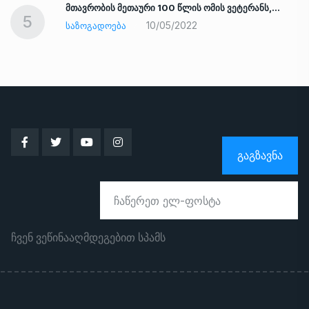
ად
მთავრობის მეთაური 100 წლის ომის ვეტერანს,…
5
10/05/2022
ᲡᲐᲖᲝᲒᲐᲓᲝᲔᲑᲐ
ᲒᲐᲒᲖᲐᲕᲜᲐ
ჩვენ ვეწინააღმდეგებით სპამს