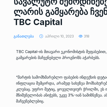
სავალუტო შემოდინებე
ლარის გამყარება ჩვენ
TBC Capital
Განათლება
Აპრილი 10, 2023
318
TBC Capital-ის მთავარი ეკონომისტის შეფასებით
გამყარების მაჩვენებელი პროგნოზს აჭარბებს.
ოთარ შამუგია ბაქოში
6
მინისტერიალზე სიტყ
“მარტის სამომხმარებლო ფასების ინდექსის დეტ
ᲔᲙᲝᲜᲝᲛᲘᲙᲐ
10/05/2022
ინფლაცია შემცირდა, არამედ სახეზეა მომსახურ
კლებაც. უფრო მეტიც, ყოველთვიურ ჭრილში, ეს 
გოგიტა თოდრაძე სა
მნიშვნელობას ანიჭებს, უკვე 3%-იან სამიზნეზეა.
სტატისტიკის ეროვნუ
7
მაჩვენებლებიც.
სამსახურის…