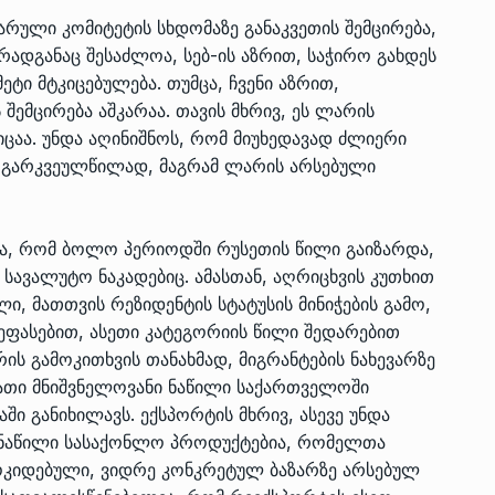
არული კომიტეტის სხდომაზე განაკვეთის შემცირება,
რადგანაც შესაძლოა, სებ-ის აზრით, საჭირო გახდეს
ტი მტკიცებულება. თუმცა, ჩვენი აზრით,
ზის
მარაგი დღეისათვის გვაქვს
13
შემცირება აშკარაა. თავის მხრივ, ეს ლარის
ორმა შუა
საკმარისზე მეტი, თუმცა…
იცაა. უნდა აღინიშნოს, რომ მიუხედავად ძლიერი
ᲔᲙᲝᲜᲝᲛᲘᲙᲐ
13/05/2022
 გარკვეულწილად, მაგრამ ლარის არსებული
პრემიერ-მინისტრი ირაკლი
ალიაშვილის
ღარიბაშვილი ოზურგეთის
14
ოა, რომ ბოლო პერიოდში რუსეთის წილი გაიზარდა,
ა
ტექნოპარკში სტარტაპერებს…
ი სავალუტო ნაკადებიც. ამასთან, აღრიცხვის კუთხით
ᲒᲐᲜᲐᲗᲚᲔᲑᲐ
15/05/2022
ლი, მათთვის რეზიდენტის სტატუსის მინიჭების გამო,
შეფასებით, ასეთი კატეგორიის წილი შედარებით
პრემიერ-მინისტრმა ირაკლი
რის გამოკითხვის თანახმად, მიგრანტების ნახევარზე
ალიაშვილის
ღარიბაშვილმა ახლად
15
 მათი მნიშვნელოვანი ნაწილი საქართველოში
ა
რეაბილიტირებული ოზურგეთი
ი განიხილავს. ექსპორტის მხრივ, ასევე უნდა
ᲒᲐᲜᲐᲗᲚᲔᲑᲐ
15/05/2022
ი ნაწილი სასაქონლო პროდუქტებია, რომელთა
კიდებული, ვიდრე კონკრეტულ ბაზარზე არსებულ