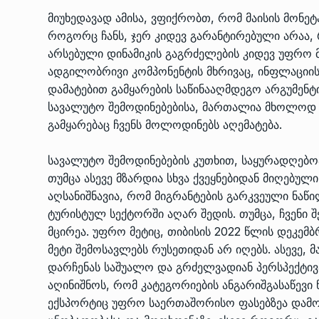
ᲔᲙᲝᲜᲝᲛᲘᲙᲐ
10/05/2022
მიუხედავად ამისა, ვფიქრობთ, რომ მაისის მონეტ
როგორც ჩანს, ჯერ კიდევ გარანტირებული არაა, 
არსებული დინამიკის გაგრძელების კიდევ უფრო მე
საქართველოს რკინიგ
ადგილობრივი კომპონენტის მხრივაც, ინფლაციის 
გენერალურმა დირექტ
8
დამატებით გამყარების საწინააღმდეგო არგუმენტ
დერეფნის…
სავალუტო შემოდინებებისა, მართალია მხოლოდ
ᲔᲙᲝᲜᲝᲛᲘᲙᲐ
11/05/2022
გამყარებაც ჩვენს მოლოდინებს აღემატება.
თბილისის ზაქარია ფ
სავალუტო შემოდინებების კუთხით, საყურადღებ
სახელობის ოპერისა დ
9
თუმცა ასევე მზარდია სხვა ქვეყნებიდან მიღებულ
ბალეტის…
აღსანიშნავია, რომ მიგრანტების გარკვეული ნაწი
ᲙᲣᲚᲢᲣᲠᲐ
13/05/2022
ტურისტულ სექტორში აღარ შედის. თუმცა, ჩვენი 
მცირეა. უფრო მეტიც, თიბისის 2022 წლის დეკემბ
თბილისის ზაქარია ფ
მეტი შემოსავლებს რუსეთიდან არ იღებს. ასევე,
სახელობის ოპერისა დ
10
დარჩენას საშუალო და გრძელვადიან პერსპექტივაშ
ბალეტის…
აღინიშნოს, რომ კატეგორიების ანგარიშგასაწევ
ᲙᲣᲚᲢᲣᲠᲐ
13/05/2022
ექსპორტიც უფრო საერთაშორისო ფასებზეა დამო