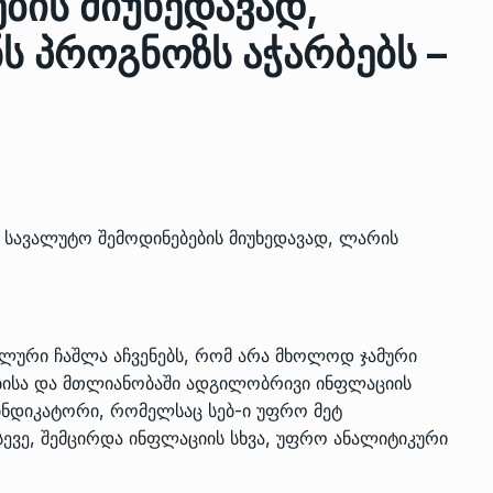
ბის მიუხედავად,
ს პროგნოზს აჭარბებს –
, სავალუტო შემოდინებების მიუხედავად, ლარის
 გამართულ
ზურაბ აზარაშვილი:
ვით…
„სოციალურად დაუცველთა
11
ალური ჩაშლა აჩვენებს, რომ არა მხოლოდ ჯამური
დასაქმების პროგრამაში,…
ებისა და მთლიანობაში ადგილობრივი ინფლაციის
ᲡᲐᲖᲝᲒᲐᲓᲝᲔᲑᲐ
13/05/2022
ინდიკატორი, რომელსაც სებ-ი უფრო მეტ
ქართველოს
 ასევე, შემცირდა ინფლაციის სხვა, უფრო ანალიტიკური
ლი
აბაშის მუნიციპალიტეტი
12
ᲠᲔᲒᲘᲝᲜᲔᲑᲘ
13/05/2022