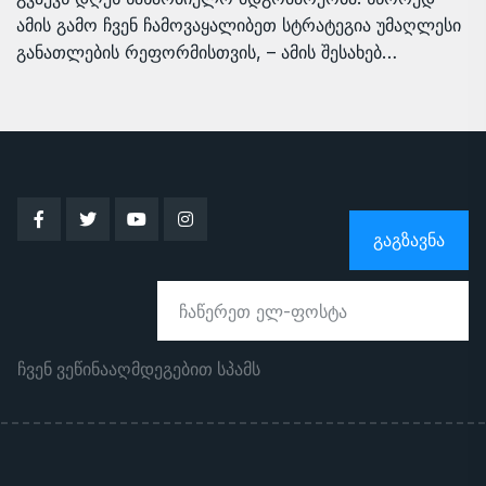
ამის გამო ჩვენ ჩამოვაყალიბეთ სტრატეგია უმაღლესი
განათლების რეფორმისთვის, – ამის შესახებ…
ᲒᲐᲒᲖᲐᲕᲜᲐ
ჩვენ ვეწინააღმდეგებით სპამს