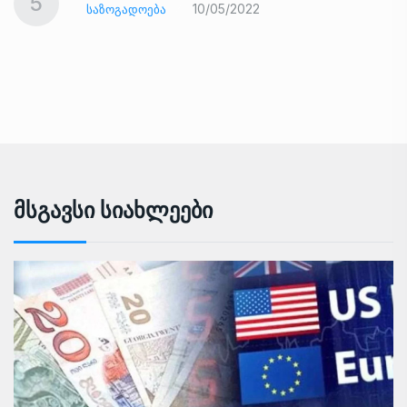
5
10/05/2022
ᲡᲐᲖᲝᲒᲐᲓᲝᲔᲑᲐ
Მსგავსი Სიახლეები