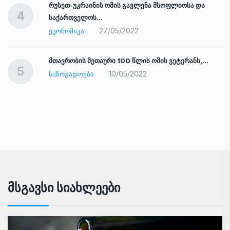
რუსეთ-უკრაინის ომის გავლენა მსოფლიოსა და
4
საქართველოს…
27/05/2022
ᲔᲙᲝᲜᲝᲛᲘᲙᲐ
ად
მთავრობის მეთაური 100 წლის ომის ვეტერანს,…
5
10/05/2022
ᲡᲐᲖᲝᲒᲐᲓᲝᲔᲑᲐ
Მსგავსი Სიახლეები