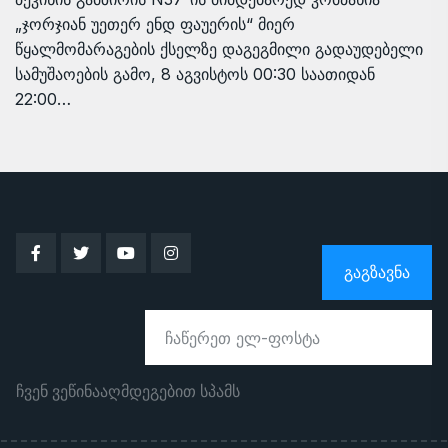
„ჯორჯიან უეთერ ენდ ფაუერის“ მიერ
წყალმომარაგების ქსელზე დაგეგმილი გადაუდებელი
სამუშაოების გამო, 8 აგვისტოს 00:30 საათიდან
22:00…
ᲒᲐᲒᲖᲐᲕᲜᲐ
ჩვენ ვეწინააღმდეგებით სპამს