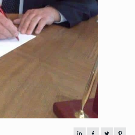
ზის
მარაგი დღეისათვის გვაქვს
13
ორმა შუა
საკმარისზე მეტი, თუმცა…
ᲔᲙᲝᲜᲝᲛᲘᲙᲐ
13/05/2022
პრემიერ-მინისტრი ირაკლი
ალიაშვილის
ღარიბაშვილი ოზურგეთის
14
ა
ტექნოპარკში სტარტაპერებს…
ᲒᲐᲜᲐᲗᲚᲔᲑᲐ
15/05/2022
პრემიერ-მინისტრმა ირაკლი
ალიაშვილის
ღარიბაშვილმა ახლად
15
ა
რეაბილიტირებული ოზურგეთი
ᲒᲐᲜᲐᲗᲚᲔᲑᲐ
15/05/2022