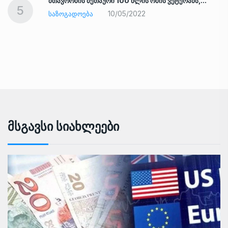
ად
მთავრობის მეთაური 100 წლის ომის ვეტერანს,…
5
10/05/2022
ᲡᲐᲖᲝᲒᲐᲓᲝᲔᲑᲐ
Მსგავსი Სიახლეები