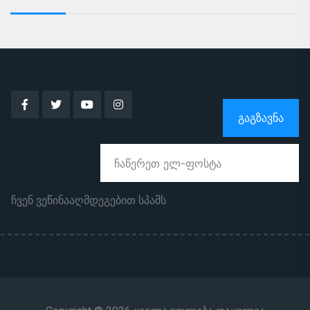
ᲒᲐᲒᲖᲐᲕᲜᲐ
ჩვენ ვეწინააღმდეგებით სპამს