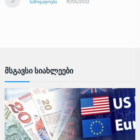
10/05/2022
ᲡᲐᲖᲝᲒᲐᲓᲝᲔᲑᲐ
Მსგავსი Სიახლეები