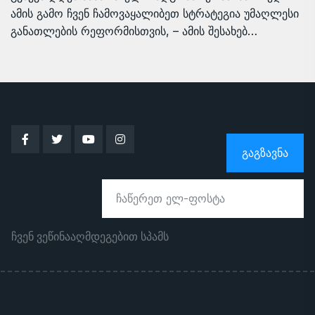
ამის გამო ჩვენ ჩამოვაყალიბეთ სტრატეგია უმაღლესი
განათლების რეფორმისთვის, – ამის შესახებ…
ᲒᲐᲒᲖᲐᲕᲜᲐ
ჩვენ ვეწინააღმდეგებით სპამს