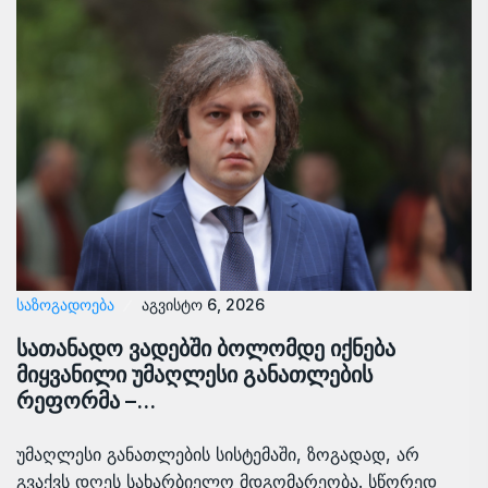
ᲡᲐᲖᲝᲒᲐᲓᲝᲔᲑᲐ
აგვისტო 6, 2026
სათანადო ვადებში ბოლომდე იქნება
მიყვანილი უმაღლესი განათლების
რეფორმა –…
უმაღლესი განათლების სისტემაში, ზოგადად, არ
გვაქვს დღეს სახარბიელო მდგომარეობა. სწორედ