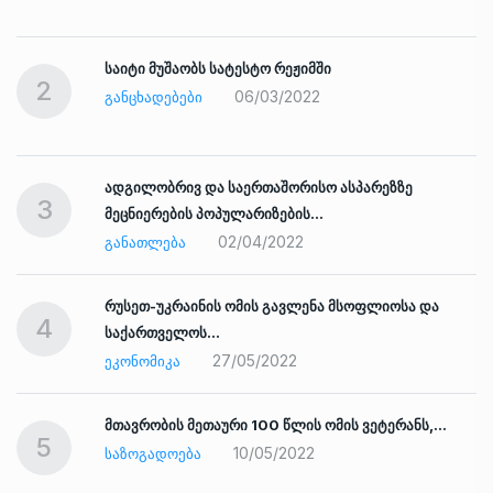
საიტი მუშაობს სატესტო რეჟიმში
2
06/03/2022
ᲒᲐᲜᲪᲮᲐᲓᲔᲑᲔᲑᲘ
ადგილობრივ და საერთაშორისო ასპარეზზე
3
მეცნიერების პოპულარიზების…
02/04/2022
ᲒᲐᲜᲐᲗᲚᲔᲑᲐ
რუსეთ-უკრაინის ომის გავლენა მსოფლიოსა და
4
საქართველოს…
27/05/2022
ᲔᲙᲝᲜᲝᲛᲘᲙᲐ
ად
მთავრობის მეთაური 100 წლის ომის ვეტერანს,…
5
10/05/2022
ᲡᲐᲖᲝᲒᲐᲓᲝᲔᲑᲐ