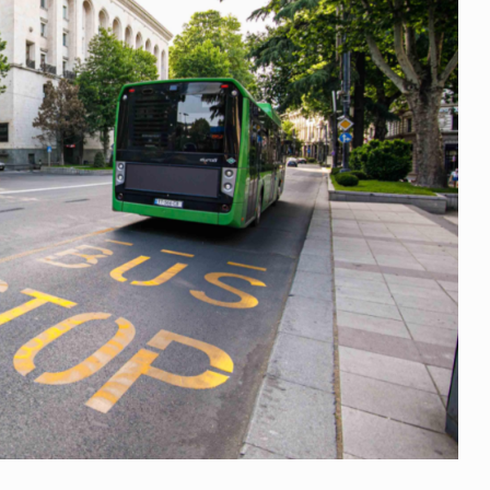
 გამართულ
ზურაბ აზარაშვილი:
ვით…
„სოციალურად დაუცველთა
11
დასაქმების პროგრამაში,…
ᲡᲐᲖᲝᲒᲐᲓᲝᲔᲑᲐ
13/05/2022
ქართველოს
ლი
აბაშის მუნიციპალიტეტი
12
ᲠᲔᲒᲘᲝᲜᲔᲑᲘ
13/05/2022