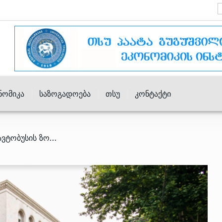
ნომიკა
Საზოგადოება
Თსუ
Კონტაქტი
/ როგორ უნდა მოიქცნენ ავტობუსის ზოლში მოძრავი ტაქსები, რომ არ დაჯარიმდნენ? – მერის მიმართვა