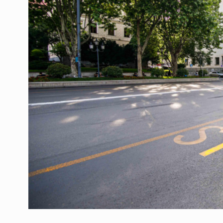
ოთარ შამუგია ბაქოში
6
მინისტერიალზე სიტყ
ᲔᲙᲝᲜᲝᲛᲘᲙᲐ
10/05/2022
გოგიტა თოდრაძე სა
სტატისტიკის ეროვნუ
7
სამსახურის…