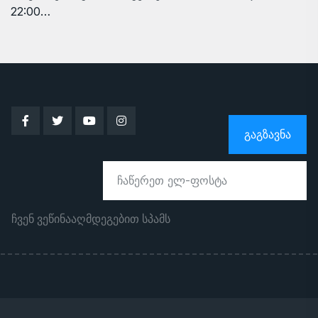
22:00…
ᲒᲐᲒᲖᲐᲕᲜᲐ
ჩვენ ვეწინააღმდეგებით სპამს