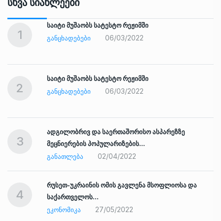
Სხვა Სიახლეები
საიტი მუშაობს სატესტო რეჟიმში
1
06/03/2022
ᲒᲐᲜᲪᲮᲐᲓᲔᲑᲔᲑᲘ
საიტი მუშაობს სატესტო რეჟიმში
2
06/03/2022
ᲒᲐᲜᲪᲮᲐᲓᲔᲑᲔᲑᲘ
ადგილობრივ და საერთაშორისო ასპარეზზე
3
მეცნიერების პოპულარიზების…
02/04/2022
ᲒᲐᲜᲐᲗᲚᲔᲑᲐ
რუსეთ-უკრაინის ომის გავლენა მსოფლიოსა და
4
საქართველოს…
27/05/2022
ᲔᲙᲝᲜᲝᲛᲘᲙᲐ