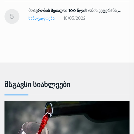
ად
მთავრობის მეთაური 100 წლის ომის ვეტერანს,…
5
10/05/2022
ᲡᲐᲖᲝᲒᲐᲓᲝᲔᲑᲐ
Მსგავსი Სიახლეები