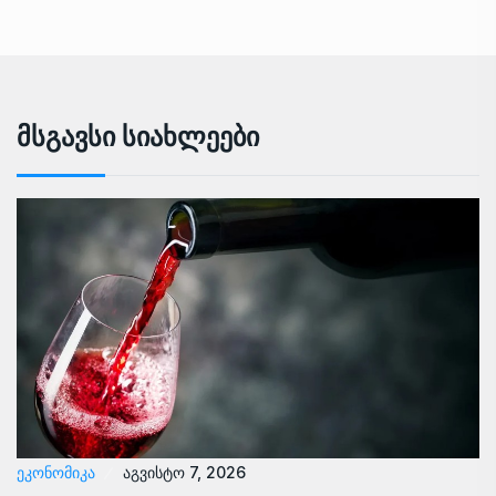
Მსგავსი Სიახლეები
ᲔᲙᲝᲜᲝᲛᲘᲙᲐ
აგვისტო 7, 2026