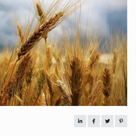
 გამართულ
ზურაბ აზარაშვილი:
ვით…
„სოციალურად დაუცველთა
11
დასაქმების პროგრამაში,…
ᲡᲐᲖᲝᲒᲐᲓᲝᲔᲑᲐ
13/05/2022
ქართველოს
ლი
აბაშის მუნიციპალიტეტი
12
ᲠᲔᲒᲘᲝᲜᲔᲑᲘ
13/05/2022