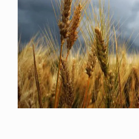
ოთარ შამუგია ბაქოში
6
მინისტერიალზე სიტყ
ᲔᲙᲝᲜᲝᲛᲘᲙᲐ
10/05/2022
გოგიტა თოდრაძე სა
სტატისტიკის ეროვნუ
7
სამსახურის…