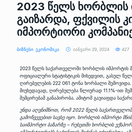
2023 წელს ხორბლის
ᲔᲙᲝᲜᲝᲛᲘᲙᲐ
10/05/2022
გაიზარდა, ფქვილის კი
საქართველოს რკინიგ
იმპორტიორი კომპანი
გენერალურმა დირექტ
8
დერეფნის…
ᲔᲙᲝᲜᲝᲛᲘᲙᲐ
11/05/2022
Ბიზნესი
Ეკონომიკა
Იანვარი 29, 2024
427
თბილისის ზაქარია ფ
2023 წელს საქართველოში ხორბლის იმპორტის მ
სახელობის ოპერისა დ
9
ბალეტის…
ოფიციალური სტატისტიკის მიხედვით, გასულ წელ
ღირებულების 222 061 ტონა ხორბალი შემოვიდა
ᲙᲣᲚᲢᲣᲠᲐ
13/05/2022
მიუხედავად, ღირებულება წლიურად 11.1%-ით შ
შემცირებამ განაპირობა. ამიტომ გაუიაფდა საქა
თბილისის ზაქარია ფ
სახელობის ოპერისა დ
10
უნდა აღვნიშნოთ, რომ 2022 წელს საქართველო
ბალეტის…
გამოწვევებით სავსე იყო. ხორბლის იმპორტი მნი
ᲙᲣᲚᲢᲣᲠᲐ
13/05/2022
საიმპორტო ბაზარზე – რუსეთში ხორბლის ექსპო
იმპორტიორებს საქონლის შეძენას უძვირებდა. 