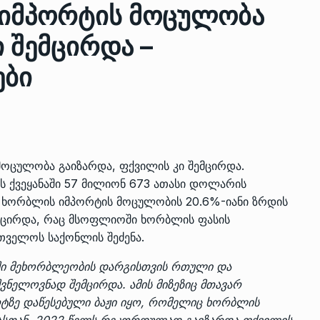
 იმპორტის მოცულობა
 შემცირდა –
ზის
მარაგი დღეისათვის გვაქვს
ები
13
ორმა შუა
საკმარისზე მეტი, თუმცა…
ᲔᲙᲝᲜᲝᲛᲘᲙᲐ
13/05/2022
პრემიერ-მინისტრი ირაკლი
ალიაშვილის
ღარიბაშვილი ოზურგეთის
14
ოცულობა გაიზარდა, ფქვილის კი შემცირდა.
ა
ტექნოპარკში სტარტაპერებს…
ს ქვეყანაში 57 მილიონ 673 ათასი დოლარის
ᲒᲐᲜᲐᲗᲚᲔᲑᲐ
15/05/2022
. ხორბლის იმპორტის მოცულობის 20.6%-იანი ზრდის
ემცირდა, რაც მსოფლიოში ხორბლის ფასის
პრემიერ-მინისტრმა ირაკლი
რთველოს საქონლის შეძენა.
ალიაშვილის
ღარიბაშვილმა ახლად
15
ა
რეაბილიტირებული ოზურგეთი
ში მეხორბლეობის დარგისთვის რთული და
ᲒᲐᲜᲐᲗᲚᲔᲑᲐ
15/05/2022
შვნელოვნად შემცირდა. ამის მიზეზიც მთავარ
რტზე დაწესებული ბაჟი იყო, რომელიც ხორბლის
ამასთან, 2022 წელს რეკორდულად გაიზარდა ფქვილის