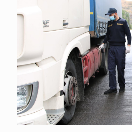
ოთარ შამუგია ბაქოში
6
მინისტერიალზე სიტყ
ᲔᲙᲝᲜᲝᲛᲘᲙᲐ
10/05/2022
გოგიტა თოდრაძე სა
სტატისტიკის ეროვნუ
7
სამსახურის…