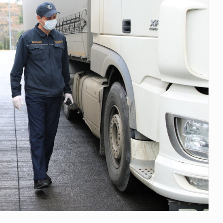
 გამართულ
ზურაბ აზარაშვილი:
ვით…
„სოციალურად დაუცველთა
11
დასაქმების პროგრამაში,…
ᲡᲐᲖᲝᲒᲐᲓᲝᲔᲑᲐ
13/05/2022
ქართველოს
ლი
აბაშის მუნიციპალიტეტი
12
ᲠᲔᲒᲘᲝᲜᲔᲑᲘ
13/05/2022