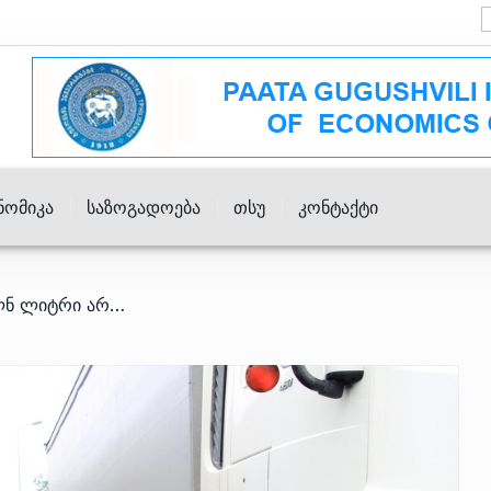
ნომიკა
Საზოგადოება
Თსუ
Კონტაქტი
/ 6 თვეში საბაჟოზე 6.4 მლნ ლიტრი არადეკლარირებული დიზელის შემოტანის შემთხვევა გამოავლინეს