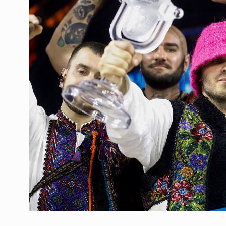
ოთარ შამუგია ბაქოში
6
მინისტერიალზე სიტყ
ᲔᲙᲝᲜᲝᲛᲘᲙᲐ
10/05/2022
გოგიტა თოდრაძე სა
სტატისტიკის ეროვნუ
7
სამსახურის…