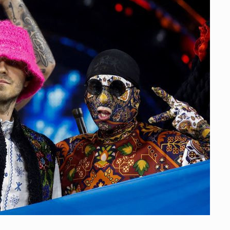
 გამართულ
ზურაბ აზარაშვილი:
ვით…
„სოციალურად დაუცველთა
11
დასაქმების პროგრამაში,…
ᲡᲐᲖᲝᲒᲐᲓᲝᲔᲑᲐ
13/05/2022
ქართველოს
ლი
აბაშის მუნიციპალიტეტი
12
ᲠᲔᲒᲘᲝᲜᲔᲑᲘ
13/05/2022