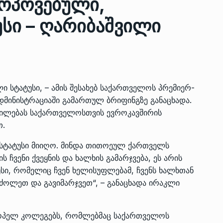
მოპოვებული,
სი – ღარიბაშვილი
ზის
მარაგი დღეისათვის გვაქვს
13
ორმა შუა
საკმარისზე მეტი, თუმცა…
ᲔᲙᲝᲜᲝᲛᲘᲙᲐ
13/05/2022
 სტატუსი, – ამის შესახებ საქართველოს პრემიერ-
პრემიერ-მინისტრი ირაკლი
დმინისტრაციაში გამართულ ბრიფინგზე განაცხადა.
ალიაშვილის
ღარიბაშვილი ოზურგეთის
14
ტილებას საქართველოსთვის ევროკავშირის
ა
ტექნოპარკში სტარტაპერებს…
თ.
ᲒᲐᲜᲐᲗᲚᲔᲑᲐ
15/05/2022
 სტატუსი მიიღო. მინდა თითოეულ ქართველს
ჩვენი ქვეყნის და ხალხის გამარჯვება, ეს არის
პრემიერ-მინისტრმა ირაკლი
ალიაშვილის
ღარიბაშვილმა ახლად
ი, რომელიც ჩვენ ხელისუფლებამ, ჩვენს ხალხთან
15
ა
რეაბილიტირებული ოზურგეთი
რძოლეთ და გავიმარჯვეთ“, – განაცხადა ირაკლი
ᲒᲐᲜᲐᲗᲚᲔᲑᲐ
15/05/2022
როპელ კოლეგებს, რომლებმაც საქართველოს