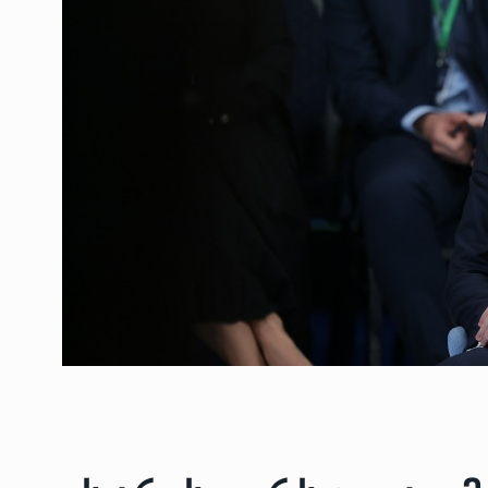
ოთარ შამუგია ბაქოში
6
მინისტერიალზე სიტყ
ᲔᲙᲝᲜᲝᲛᲘᲙᲐ
10/05/2022
გოგიტა თოდრაძე სა
სტატისტიკის ეროვნუ
7
სამსახურის…