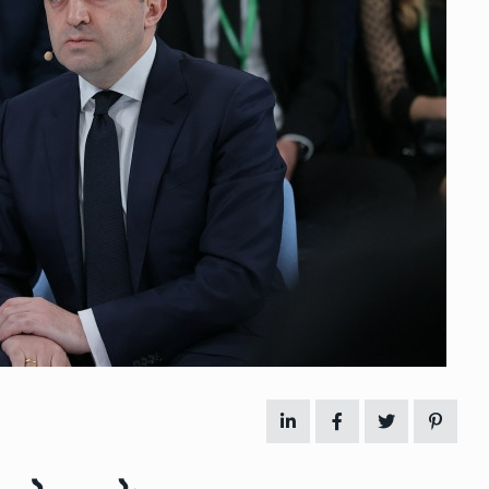
 გამართულ
ზურაბ აზარაშვილი:
ვით…
„სოციალურად დაუცველთა
11
დასაქმების პროგრამაში,…
ᲡᲐᲖᲝᲒᲐᲓᲝᲔᲑᲐ
13/05/2022
ქართველოს
ლი
აბაშის მუნიციპალიტეტი
12
ᲠᲔᲒᲘᲝᲜᲔᲑᲘ
13/05/2022