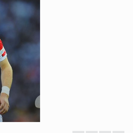
 გამართულ
ზურაბ აზარაშვილი:
ვით…
„სოციალურად დაუცველთა
11
დასაქმების პროგრამაში,…
ᲡᲐᲖᲝᲒᲐᲓᲝᲔᲑᲐ
13/05/2022
ქართველოს
ლი
აბაშის მუნიციპალიტეტი
12
ᲠᲔᲒᲘᲝᲜᲔᲑᲘ
13/05/2022