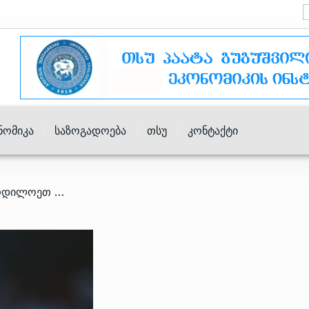
ნომიკა
Საზოგადოება
Თსუ
Კონტაქტი
/ საქართველოს ნაკრებმა ჩრდილოეთ მაკედონია დაამარაცხა და "ერთა ლიგის" B დივიზიონში გადავიდა