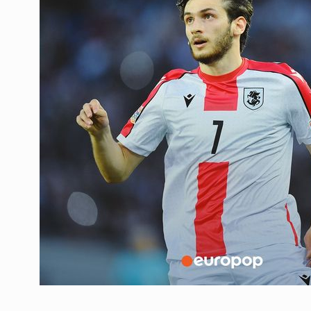
ოთარ შამუგია ბაქოში
6
მინისტერიალზე სიტყ
ᲔᲙᲝᲜᲝᲛᲘᲙᲐ
10/05/2022
გოგიტა თოდრაძე სა
სტატისტიკის ეროვნუ
7
სამსახურის…