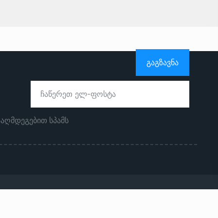
ᲒᲐᲒᲖᲐᲕᲜᲐ
ააღმდეგებით სპამს
ჩვენს შესახებ
რეკლამა საიტზე
კონტაქტი