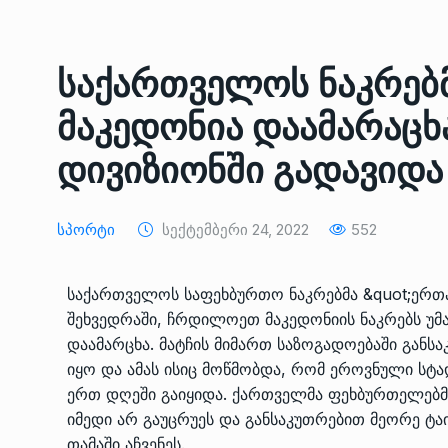
ᲔᲙᲝᲜᲝᲛᲘᲙᲐ
10/05/2022
საქართველოს ნაკრე
საქართველოს რკინიგ
გენერალურმა დირექტ
8
მაკედონია დაამარაცხ
დერეფნის…
ᲔᲙᲝᲜᲝᲛᲘᲙᲐ
11/05/2022
დივიზიონში გადავიდა
თბილისის ზაქარია ფ
Სპორტი
Სექტემბერი 24, 2022
552
სახელობის ოპერისა დ
9
ბალეტის…
ᲙᲣᲚᲢᲣᲠᲐ
13/05/2022
საქართველოს საფეხბურთო ნაკრებმა &quot;ერთ
შეხვედრაში, ჩრდილოეთ მაკედონიის ნაკრებს უმა
თბილისის ზაქარია ფ
დაამარცხა. მატჩის მიმართ საზოგადოებაში გან
სახელობის ოპერისა დ
10
იყო და ამას ისიც მოწმობდა, რომ ეროვნული სტ
ბალეტის…
ერთ დღეში გაიყიდა. ქართველმა ფეხბურთელებმ
ᲙᲣᲚᲢᲣᲠᲐ
13/05/2022
იმედი არ გაუცრუეს და განსაკუთრებით მეორე ტა
თამაში აჩვენეს.