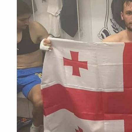
ოთარ შამუგია ბაქოში
6
მინისტერიალზე სიტყ
ᲔᲙᲝᲜᲝᲛᲘᲙᲐ
10/05/2022
გოგიტა თოდრაძე სა
სტატისტიკის ეროვნუ
7
სამსახურის…