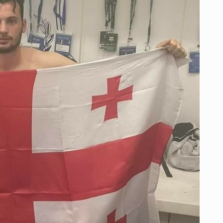
 გამართულ
ზურაბ აზარაშვილი:
ვით…
„სოციალურად დაუცველთა
11
დასაქმების პროგრამაში,…
ᲡᲐᲖᲝᲒᲐᲓᲝᲔᲑᲐ
13/05/2022
ქართველოს
ლი
აბაშის მუნიციპალიტეტი
12
ᲠᲔᲒᲘᲝᲜᲔᲑᲘ
13/05/2022