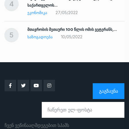
4
საქართველოს…
27/05/2022
ᲔᲙᲝᲜᲝᲛᲘᲙᲐ
ად
მთავრობის მეთაური 100 წლის ომის ვეტერანს,…
5
10/05/2022
ᲡᲐᲖᲝᲒᲐᲓᲝᲔᲑᲐ
ᲒᲐᲒᲖᲐᲕᲜᲐ
ჩვენ ვეწინააღმდეგებით სპამს