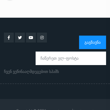
ᲒᲐᲒᲖᲐᲕᲜᲐ
ჩვენ ვეწინააღმდეგებით სპამს