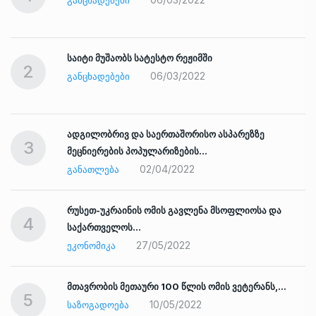
საიტი მუშაობს სატესტო რეჟიმში
2
06/03/2022
ᲒᲐᲜᲪᲮᲐᲓᲔᲑᲔᲑᲘ
ადგილობრივ და საერთაშორისო ასპარეზზე
3
მეცნიერების პოპულარიზების…
02/04/2022
ᲒᲐᲜᲐᲗᲚᲔᲑᲐ
რუსეთ-უკრაინის ომის გავლენა მსოფლიოსა და
4
საქართველოს…
27/05/2022
ᲔᲙᲝᲜᲝᲛᲘᲙᲐ
ად
მთავრობის მეთაური 100 წლის ომის ვეტერანს,…
5
10/05/2022
ᲡᲐᲖᲝᲒᲐᲓᲝᲔᲑᲐ