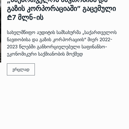
გაზის კორპორაციაში” გაცემული
₾7 მლნ-ის
სახელმწიფო აუდიტის სამსახურმა „საქართველოს
ნავთობისა და გაზის კორპორაციის“ მიერ 2022-
2023 წლებში განხორციელებული საფინანსო-
ეკონომიკური საქმიანობის მოქმედ
 გამართულ
ზურაბ აზარაშვილი:
ვრცლად
ვით…
„სოციალურად დაუცველთა
11
დასაქმების პროგრამაში,…
ᲡᲐᲖᲝᲒᲐᲓᲝᲔᲑᲐ
13/05/2022
ქართველოს
ლი
აბაშის მუნიციპალიტეტი
12
ᲠᲔᲒᲘᲝᲜᲔᲑᲘ
13/05/2022