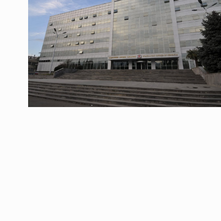
ოთარ შამუგია ბაქოში
6
მინისტერიალზე სიტყ
ᲔᲙᲝᲜᲝᲛᲘᲙᲐ
10/05/2022
გოგიტა თოდრაძე სა
სტატისტიკის ეროვნუ
7
სამსახურის…
ᲔᲙᲝᲜᲝᲛᲘᲙᲐ
10/05/2022