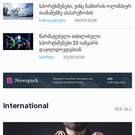
სპორტსმენები, ვინც ზამთრის ოლიმპიურ
თამაშებზე ასპარეზობის
ᲡᲐᲖᲝᲒᲐᲓᲝᲔᲑᲐ
09/03/2026
წარმატებული თბილისელი
სპორტსმენები 23 იანვარს
დაჯილდოვდებიან
ᲡᲞᲝᲠᲢᲘ
22/01/2026
International
SEE ALL