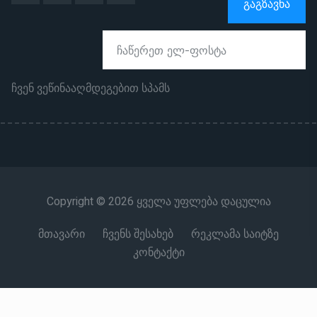
ᲒᲐᲒᲖᲐᲕᲜᲐ
ჩვენ ვეწინააღმდეგებით სპამს
Copyright © 2026 ყველა უფლება დაცულია
მთავარი
ჩვენს შესახებ
რეკლამა საიტზე
კონტაქტი