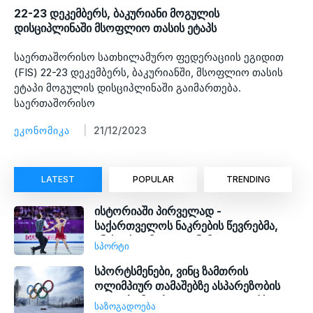
22-23 დეკემბერს, ბაკურიანი მოგულის
დისციპლინაში მსოფლიო თასის ეტაპს
საერთაშორისო სათხილამურო ფედერაციის ეგიდით
(FIS) 22-23 დეკემბერს, ბაკურიანში, მსოფლიო თასის
ეტაპი მოგულის დისციპლინაში გაიმართება.
საერთაშორისო
ᲔᲙᲝᲜᲝᲛᲘᲙᲐ
21/12/2023
LATEST
POPULAR
TRENDING
ისტორიაში პირველად -
საქართველოს ნაკრების წევრებმა,
ანასტასია მეტელკინამ და ლუკა
ᲡᲞᲝᲠᲢᲘ
ბერულავამ მსოფლიო ჩემპიონატზე
ვერცხლის მედლები მოიპოვეს
სპორტსმენები, ვინც ზამთრის
ოლიმპიურ თამაშებზე ასპარეზობის
უფლება მოიპოვა, 50 000 ლარს
ᲡᲐᲖᲝᲒᲐᲓᲝᲔᲑᲐ