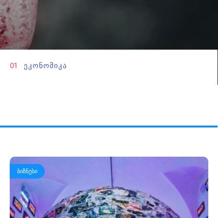
ᲔᲙᲝᲜᲝᲛᲘᲙᲐ
01
ᲑᲘᲖᲜᲔᲡᲘ