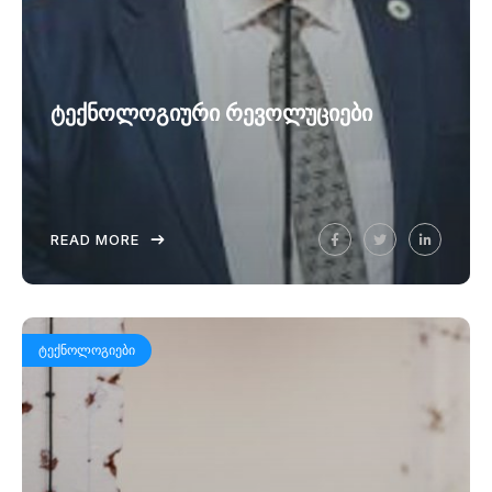
ტექნოლოგიური რევოლუციები
READ MORE
ᲢᲔᲥᲜᲝᲚᲝᲒᲘᲔᲑᲘ