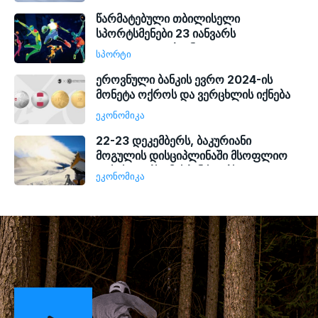
მიიღებენ - ირაკლი კობახიძე
წარმატებული თბილისელი
სპორტსმენები 23 იანვარს
დაჯილდოვდებიან
ᲡᲞᲝᲠᲢᲘ
ეროვნული ბანკის ევრო 2024-ის
მონეტა ოქროს და ვერცხლის იქნება
ᲔᲙᲝᲜᲝᲛᲘᲙᲐ
22-23 დეკემბერს, ბაკურიანი
მოგულის დისციპლინაში მსოფლიო
თასის ეტაპს უმასპინძლებს
ᲔᲙᲝᲜᲝᲛᲘᲙᲐ