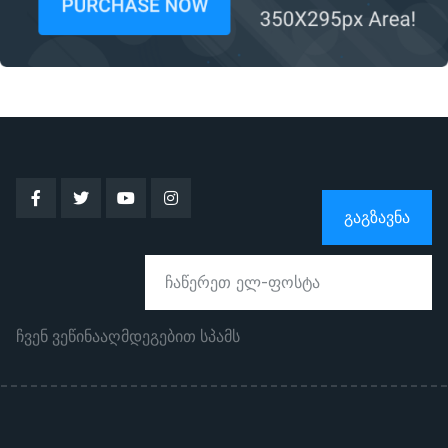
ᲒᲐᲒᲖᲐᲕᲜᲐ
ჩვენ ვეწინააღმდეგებით სპამს