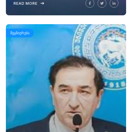
READ MORE
ᲛᲔᲪᲜᲘᲔᲠᲔᲑᲐ