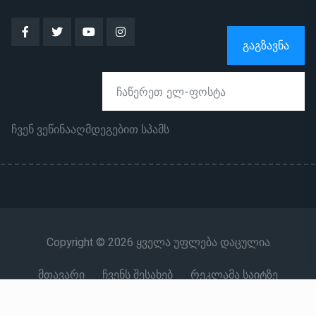
ᲒᲐᲒᲖᲐᲕᲜᲐ
ჩვენ ვეწინააღმდეგებით სპამს
Copyright © 2026 ყველა უფლება დაცულია
მთავარი
ჩვენს შესახებ
რეკლამა საიტზე
კონტაქტი