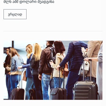
მლნ აშშ დოლარი შეადგინა
ვრცლად