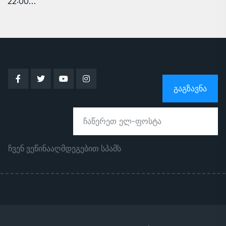
22:00…
ᲒᲐᲒᲖᲐᲕᲜᲐ
ჩვენ ვეწინააღმდეგებით სპამს