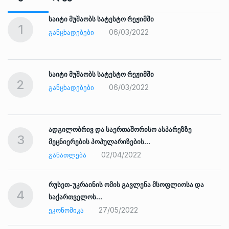
საიტი მუშაობს სატესტო რეჟიმში
1
06/03/2022
ᲒᲐᲜᲪᲮᲐᲓᲔᲑᲔᲑᲘ
საიტი მუშაობს სატესტო რეჟიმში
2
06/03/2022
ᲒᲐᲜᲪᲮᲐᲓᲔᲑᲔᲑᲘ
ადგილობრივ და საერთაშორისო ასპარეზზე
3
მეცნიერების პოპულარიზების…
02/04/2022
ᲒᲐᲜᲐᲗᲚᲔᲑᲐ
რუსეთ-უკრაინის ომის გავლენა მსოფლიოსა და
4
საქართველოს…
27/05/2022
ᲔᲙᲝᲜᲝᲛᲘᲙᲐ