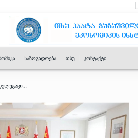
ნომიკა
Საზოგადოება
Თსუ
Კონტაქტი
/ ირაკლი კობახიძე ჩინეთის დელეგაციას შეხვდა – რაზე ისაუბრეს?