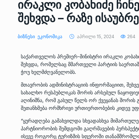
ირაკლი კობახიძე ჩინ
ᲔᲙᲝᲜᲝᲛᲘᲙᲐ
10/05/2022
შეხვდა – რაზე ისაუბრ
საქართველოს რკინიგ
გენერალურმა დირექტ
8
Ბიზნესი
Ეკონომიკა
Აპრილი 15, 2024
264
დერეფნის…
ᲔᲙᲝᲜᲝᲛᲘᲙᲐ
11/05/2022
საქართველოს პრემიერ-მინისტრი ირაკლი კობახი
შეხვდა, რომელსაც მმართველი პარტიის საერთა
თბილისის ზაქარია ფ
ჭოუ ხელმძღვანელობს.
სახელობის ოპერისა დ
9
ბალეტის…
მთავრობის ადმინისტრაციის ინფორმაციით, შეხვე
ᲙᲣᲚᲢᲣᲠᲐ
13/05/2022
სახალხო რესპუბლიკას შორის არსებულ ნაყოფი
აღინიშნა, რომ გასულ წელს ორ ქვეყანას შორი
თბილისის ზაქარია ფ
შეთანხმება ორმხრივი ურთიერთობების კიდევ უფ
სახელობის ოპერისა დ
10
ბალეტის…
“ყურადღება გამახვილდა სხვადასხვა მიმართულე
პარტნიორობის შემდგომი გაღრმავების პერსპექტი
ᲙᲣᲚᲢᲣᲠᲐ
13/05/2022
ისევე როგორც ტურიზმის სფეროში თანამშრომლობ