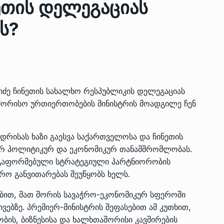
ეთის დელეგაციას
ეს?
ზის
მარაგი დღეისათვის გვაქვს
13
ორმა შუა
საკმარისზე მეტი, თუმცა…
ᲔᲙᲝᲜᲝᲛᲘᲙᲐ
13/05/2022
ძე ჩინეთის სახალხო რესპუბლიკის დელეგაციას
პრემიერ-მინისტრი ირაკლი
შორისო ურთიერთობების მინისტრის მოადგილე ჩენ
ალიაშვილის
ღარიბაშვილი ოზურგეთის
14
ა
ტექნოპარკში სტარტაპერებს…
ᲒᲐᲜᲐᲗᲚᲔᲑᲐ
15/05/2022
დრისას ხაზი გაესვა საქართველოსა და ჩინეთის
ერ პოლიტიკურ და ეკონომიკურ თანამშრომლობას.
პრემიერ-მინისტრმა ირაკლი
ს გაფორმებული სტრატეგიული პარტნიორობის
ალიაშვილის
ღარიბაშვილმა ახლად
15
რო განვითარებას შეუწყობს ხელს.
ა
რეაბილიტირებული ოზურგეთი
ბით, მათ შორის სავაჭრო-ეკონომიკურ სფეროში
ᲒᲐᲜᲐᲗᲚᲔᲑᲐ
15/05/2022
ვებზე. პრემიერ-მინისტრის შეფასებით ამ კუთხით,
ის, ბიზნესისა და ხალხთაშორისი კავშირების