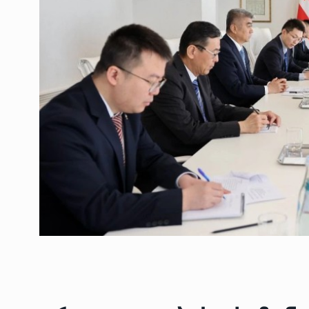
ოთარ შამუგია ბაქოში
6
მინისტერიალზე სიტყ
ᲔᲙᲝᲜᲝᲛᲘᲙᲐ
10/05/2022
გოგიტა თოდრაძე სა
სტატისტიკის ეროვნუ
7
სამსახურის…