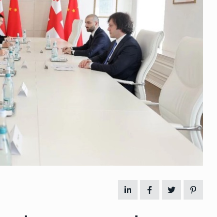
 გამართულ
ზურაბ აზარაშვილი:
ვით…
„სოციალურად დაუცველთა
11
დასაქმების პროგრამაში,…
ᲡᲐᲖᲝᲒᲐᲓᲝᲔᲑᲐ
13/05/2022
ქართველოს
ლი
აბაშის მუნიციპალიტეტი
12
ᲠᲔᲒᲘᲝᲜᲔᲑᲘ
13/05/2022