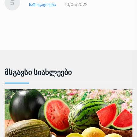
5
10/05/2022
ᲡᲐᲖᲝᲒᲐᲓᲝᲔᲑᲐ
Მსგავსი Სიახლეები